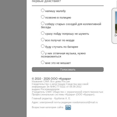
первые действия?
напишу жалобу
позвоню в полицию
соберу старых соседей для коллективной
беседы
сразу пойду попрошу не шуметь
D
все получат по морде
буду стучать по батарее
у них отличная музыка, нужно
познакомиться
мне это не мешает
Голосовать
© 2010 - 2026 ООО «Курара»
Название СМИ: Все дома России
Свидетельство о регистрации Средства массовой
информации Эл №ФC77-51111 от 04.09.2012
выдано Роскомнадзором
Учредитель СМИ: Общество с ограниченной ответственностью
Профессиональные системы «Курара» (ООО «Курара»).
Главный редактор - Курбатов А. Е.
Адрес электронной почты редакции vsedomarossii@mail.ru
Возрастная категория сайта