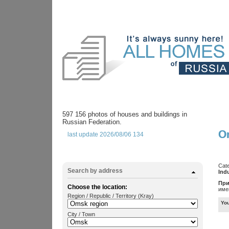
597 156 photos of houses and buildings in
Russian Federation.
O
last update 2026/08/06 134
Cat
Search by address
Indu
При
Choose the location:
име
Region / Republic / Territory (Kray)
You
City / Town