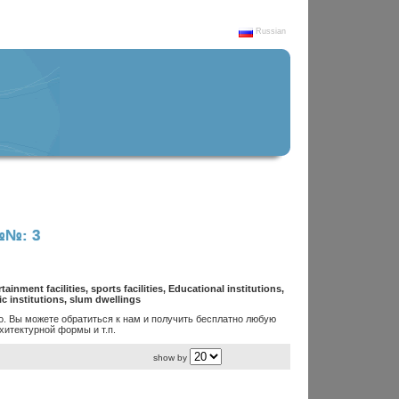
Russian
№: 3
inment facilities, sports facilities, Educational institutions,
fic institutions, slum dwellings
. Вы можете обратиться к нам и получить бесплатно любую
итектурной формы и т.п.
show by