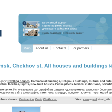
Бесплатный виджет
с фотографиями города
для вашего сайта или блога
узнать подробнее
|
установить виджет
Main
About us
Contacts
For partners
msk, Chekhov st, All houses and buildings
№
egory:
Dwelling houses
, Commercial buildings, Religious buildings, Cultural and enterta
strial facilities, Sights, New-built houses, Public places, Medical institutions, Scienti
мечание.
Использование фотографий из раздела «достопримечательности» бесплатно
ющуюся на сайте фотографию памятника, площади, монумента, скульптуры, малой арх
 have chosen :
Omsk region
,
Omsk
,
Chekhov st.
View:
even
or
odd
street_side