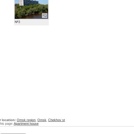
5
№3
r location:
Omsk region
,
Omsk
,
Chekhov st
his page:
Apartment house