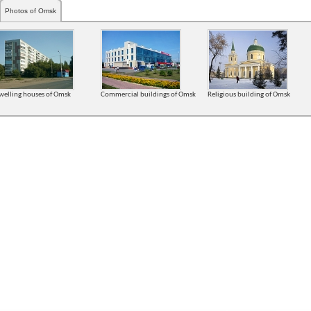
Photos of Omsk
welling houses of Omsk
Commercial buildings of Omsk
Religious building of Omsk